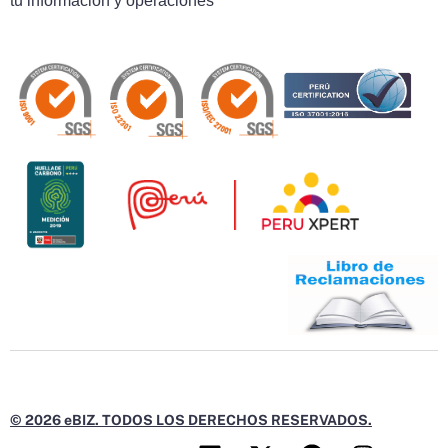
tu información y operaciones
© 2026 eBIZ. TODOS LOS DERECHOS RESERVADOS.
L
X
F
I
Y