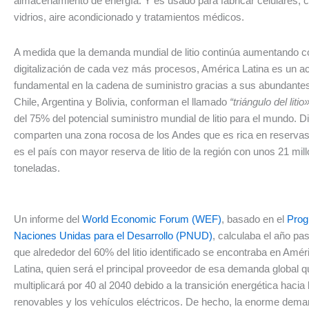
almacenamiento de energía. Y es usado para fabricar celulares, 
vidrios, aire acondicionado y tratamientos médicos.
A medida que la demanda mundial de litio continúa aumentando c
digitalización de cada vez más procesos, América Latina es un ac
fundamental en la cadena de suministro gracias a sus abundante
Chile, Argentina y Bolivia, conforman el llamado
“triángulo del litio
del 75% del potencial suministro mundial de litio para el mundo. 
comparten una zona rocosa de los Andes que es rica en reservas de
es el país con mayor reserva de litio de la región con unos 21 mil
toneladas.
Un informe del
World Economic Forum (WEF)
, basado en el
Prog
Naciones Unidas para el Desarrollo (PNUD)
, calculaba el año pa
que alrededor del 60% del litio identificado se encontraba en Amér
Latina, quien será el principal proveedor de esa demanda global 
multiplicará por 40 al 2040 debido a la transición energética hacia
renovables y los vehículos eléctricos. De hecho, la enorme dema