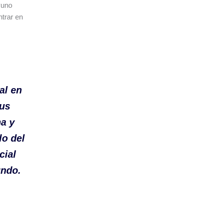
Puno
ntrar en
al en
sus
na y
lo del
cial
undo.