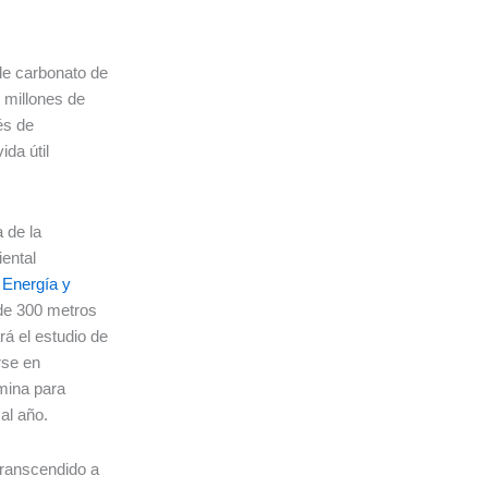
de carbonato de
 millones de
és de
ida útil
 de la
iental
 Energía y
 de 300 metros
á el estudio de
rse en
 mina para
al año.
 transcendido a