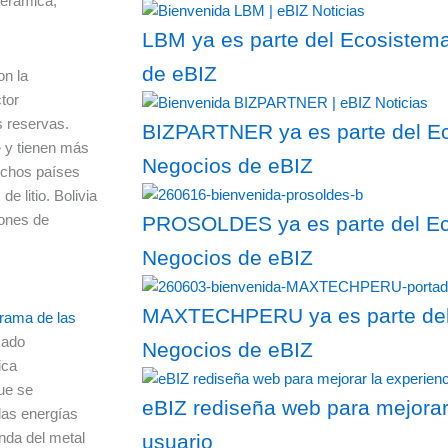
cerámica,
LBM ya es parte del Ecosistema
de eBIZ
on la
tor
s reservas.
BIZPARTNER ya es parte del Ec
»
y tienen más
Negocios de eBIZ
Dichos países
 litio. Bolivia
lones de
PROSOLDES ya es parte del Eco
Negocios de eBIZ
MAXTECHPERU ya es parte del 
rama de las
sado
Negocios de eBIZ
ica
que se
eBIZ rediseña web para mejorar
 las energías
nda del metal
usuario