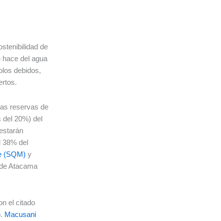
stenibilidad de
ue hace del agua
olos debidos,
pertos.
das reservas de
 del 20%) del
 estarán
l 38% del
le (SQM)
y
 de Atacama
n el citado
o.
Macusani