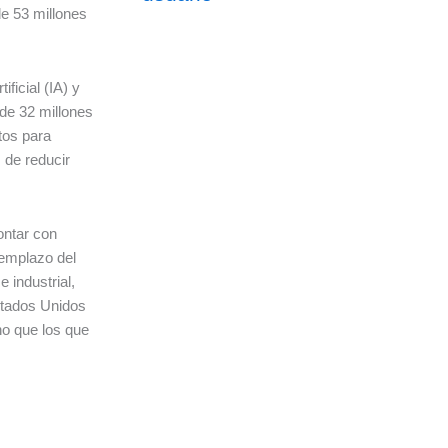
de 53 millones
ficial (IA) y
de 32 millones
tos para
 de reducir
ontar con
remplazo del
 industrial,
stados Unidos
no que los que