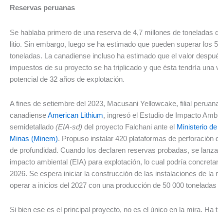
Reservas peruanas
Se hablaba primero de una reserva de 4,7 millones de toneladas 
litio. Sin embargo, luego se ha estimado que pueden superar los 5
toneladas. La canadiense incluso ha estimado que el valor despu
impuestos de su proyecto se ha triplicado y que ésta tendría una v
potencial de 32 años de explotación.
A fines de setiembre del 2023, Macusani Yellowcake, filial peruana
canadiense
American Lithium
, ingresó el Estudio de Impacto Amb
semidetallado
(EIA-sd)
del proyecto Falchani ante el
Ministerio de
Minas (Minem)
. Propuso instalar 420 plataformas de perforación
de profundidad. Cuando los declaren reservas probadas, se lanzar
impacto ambiental (EIA) para explotación, lo cual podría concreta
2026. Se espera iniciar la construcción de las instalaciones de la
operar a inicios del 2027 con una producción de 50 000 toneladas 
Si bien ese es el principal proyecto, no es el único en la mira. Ha