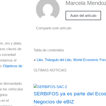
Marcela Mendoz
Autor del artículo
Comparte este artículo
e, oro y plata,
sos claves de
Tabla de contenidos
a sociedad
●
Litio
,
Triángulo del Litio
,
World Economic Fo
rentamos el
os
Objetivos de
ÚLTIMAS NOTICIAS
ente demandado.
e los vehículos
SERBIFOS ya es parte del Ecosi
jetos
 en el
Negocios de eBIZ