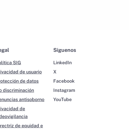
egal
Síguenos
lítica SIG
LinkedIn
rivacidad de usuario
X
rotección de datos
Facebook
o discriminación
Instagram
enuncias antisoborno
YouTube
rivacidad de
ideovigilancia
irectriz de equidad e