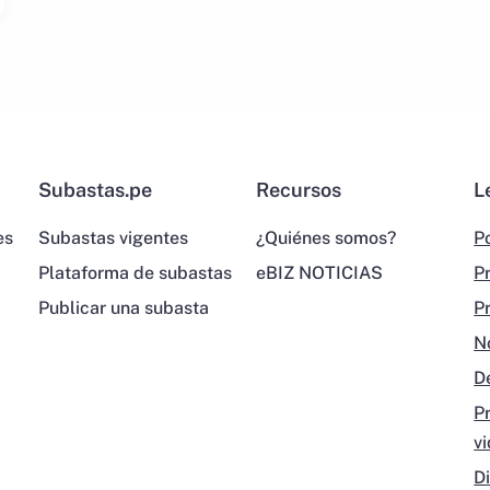
Subastas.pe
Recursos
L
es
Subastas vigentes
¿Quiénes somos?
Po
Plataforma de subastas
eBIZ NOTICIAS
P
Publicar una subasta
P
N
D
P
v
D