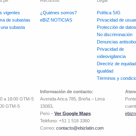
s.pe
Recursos
Legal
s vigentes
¿Quiénes somos?
Política SIG
rma de subastas
eBIZ NOTICIAS
Privacidad de usuar
r una subasta
Protección de dato
No discriminación
Denuncias antisobo
Privacidad de
videovigilancia
Directriz de equidad
igualdad
Términos y condici
Información de contacto:
Aten
00 a 18:00 GTM-5
Avenida Arica 785, Breña – Lima
Ponte
:00 GTM-5
15083,
cuent
Perú –
Ver Google Maps
ebizn
Teléfono: +51 1 518 3360
Correo:
contacto@ebizlatin.com