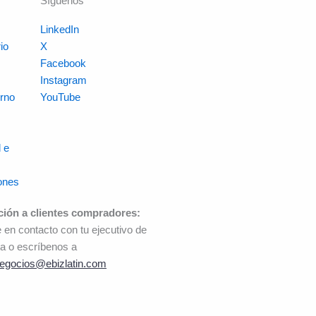
Síguenos
LinkedIn
io
X
s
Facebook
Instagram
rno
YouTube
 e
ones
ción a clientes compradores:
 en contacto con tu ejecutivo de
a o escríbenos a
egocios@ebizlatin.com