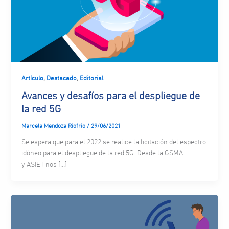
,
,
Artículo
Destacado
Editorial
Avances y desafíos para el despliegue de
la red 5G
Marcela Mendoza Riofrío
/
29/06/2021
Se espera que para el 2022 se realice la licitación del espectro
idóneo para el despliegue de la red 5G. Desde la GSMA
y ASIET nos […]