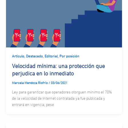
,
,
,
Artículo
Destacado
Editorial
Por posición
Velocidad mínima: una protección que
perjudica en lo inmediato
Marcela Mendoza Riofrío
/
03/06/2021
Ley para garantizar que operadores otorguen mínimo el 70%
de la velocidad de Internet contratada ya fue publicada y
entrará en vigencia, pese