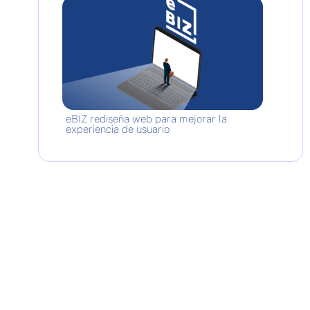
eBIZ rediseña web para mejorar la
experiencia de usuario