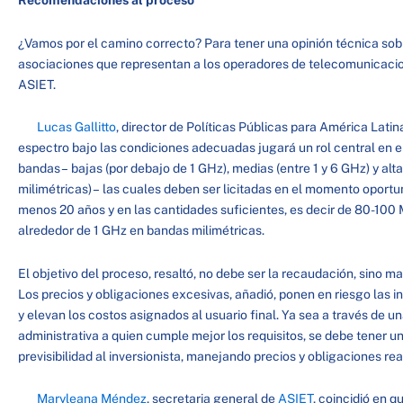
Recomendaciones al proceso
¿Vamos por el camino correcto? Para tener una opinión técnica sobr
asociaciones que representan a los operadores de telecomunicacio
ASIET.
Lucas Gallitto
, director de Políticas Públicas para América Lati
espectro bajo las condiciones adecuadas jugará un rol central en el 
bandas – bajas (por debajo de 1 GHz), medias (entre 1 y 6 GHz) y alta
milimétricas) – las cuales deben ser licitadas en el momento oportuno
menos 20 años y en las cantidades suficientes, es decir de 80-10
alrededor de 1 GHz en bandas milimétricas.
El objetivo del proceso, resaltó, no debe ser la recaudación, sino 
Los precios y obligaciones excesivas, añadió, ponen en riesgo las i
y elevan los costos asignados al usuario final. Ya sea a través de u
administrativa a quien cumple mejor los requisitos, se debe tener u
previsibilidad al inversionista, manejando precios y obligaciones re
Maryleana Méndez
, secretaria general de
ASIET
, coincidió en q