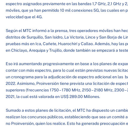
espectro asignados previamente en las bandas 1,7 GHz, 2,1 GHz y 2,
móviles, que ya han permitido 10 mil conexiones 5G, las cuales en
velocidad que el 4G.
Según el MTC informó a la prensa, tres operadores móviles han hec
distritos de Surquillo, San Isidro, La Victoria, Lince y San Borja de 
pruebas más en Ica, Cañete, Huarochirí y Callao. Además, hay las
en Chiclayo, Arequipa y Trujillo, donde también se empezará a teste
Eso irá aumentando progresivamente en base a los planes de expan
contar con más espectro, para lo cual están previstas nuevas licit
un cronograma para la adjudicación de espectro adicional en las 
2022. Asimismo, Proinversión tiene prevista una licitación de espect
superiores (frecuencias 1750 – 1780 MHz, 2150 – 2180 MHz, 2300 – 
2021, la cual está valorada en US$ 289.00 Millones.
Sumado a estos planes de licitación, el MTC ha dispuesto un cambi
realizan los concursos públicos, estableciendo que sea un comité 
no Proinversión, quien los realice. Esto ha generado preocupación e