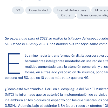
5G
,
Conectividad
,
Internet de las cosas
,
Minister
Osiptel
,
Transformación digi
Se espera que para el 2022 se realice la licitación del espectro idó
5G. Desde la GSMA y
ASIET
nos brindan sus consejos sobre cómo 
E
l camino hacia la transformación digital corporativa c
herramientas inteligentes montadas en una red de alta 
realidad aumentada para la atención comercial y el uso 
Cosas) en el traslado y reposición de insumos, por cit
con una red 5G, que es 10 veces más veloz que una 4G.
¿Cómo está avanzando el Perú en el despliegue del 5G? El Ministe
(MTC) ha informado que se autorizó la implementación de servicios 
inalámbrica en los bloques de espectro con los que cuentan los op
3.5GHz. Además, bajo el estándar NSA (sobre redes existentes 4G) 