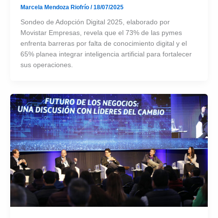
Marcela Mendoza Riofrío
/
18/07/2025
Sondeo de Adopción Digital 2025, elaborado por
Movistar Empresas, revela que el 73% de las pymes
enfrenta barreras por falta de conocimiento digital y el
65% planea integrar inteligencia artificial para fortalecer
sus operaciones.