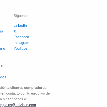
Síguenos
LinkedIn
io
X
s
Facebook
Instagram
rno
YouTube
 e
ones
ción a clientes compradores:
 en contacto con tu ejecutivo de
a o escríbenos a
egocios@ebizlatin.com