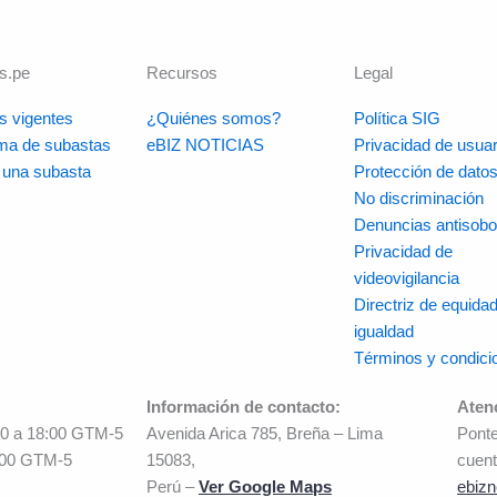
s.pe
Recursos
Legal
s vigentes
¿Quiénes somos?
Política SIG
rma de subastas
eBIZ NOTICIAS
Privacidad de usuar
r una subasta
Protección de dato
No discriminación
Denuncias antisobo
Privacidad de
videovigilancia
Directriz de equidad
igualdad
Términos y condici
Información de contacto:
Aten
00 a 18:00 GTM-5
Avenida Arica 785, Breña – Lima
Ponte
:00 GTM-5
15083,
cuent
Perú –
Ver Google Maps
ebizn