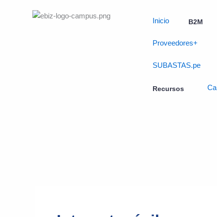
Skip
to
Inicio
B2M
content
Proveedores+
SUBASTAS.pe
Ca
Recursos