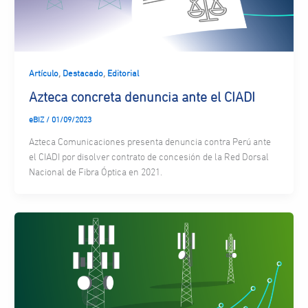
,
,
Artículo
Destacado
Editorial
Azteca concreta denuncia ante el CIADI
eBIZ
/
01/09/2023
Azteca Comunicaciones presenta denuncia contra Perú ante
el CIADI por disolver contrato de concesión de la Red Dorsal
Nacional de Fibra Óptica en 2021.