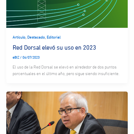
,
,
Artículo
Destacado
Editorial
Red Dorsal elevó su uso en 2023
eBIZ
/
04/07/2023
El uso de la Red Dorsal se elevó en alrededor de dos puntos
porcentuales en el último año, pero sigue siendo insuficiente.