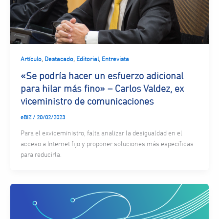
,
,
,
Artículo
Destacado
Editorial
Entrevista
«Se podría hacer un esfuerzo adicional
para hilar más fino» – Carlos Valdez, ex
viceministro de comunicaciones
eBIZ
/
20/02/2023
Para el exviceministro, falta analizar la desigualdad en el
acceso a Internet fijo y proponer soluciones más específicas
para reducirla.