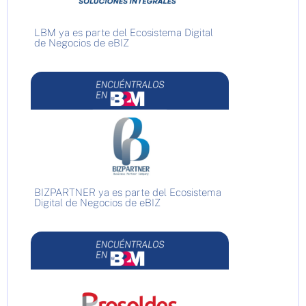
LBM ya es parte del Ecosistema Digital
de Negocios de eBIZ
BIZPARTNER ya es parte del Ecosistema
Digital de Negocios de eBIZ