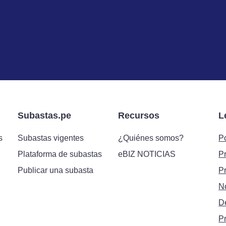
Subastas.pe
Recursos
L
s
Subastas vigentes
¿Quiénes somos?
Po
Plataforma de subastas
eBIZ NOTICIAS
P
Publicar una subasta
P
N
D
P