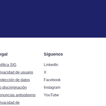
egal
Síguenos
lítica SIG
LinkedIn
rivacidad de usuario
X
rotección de datos
Facebook
o discriminación
Instagram
enuncias antisoborno
YouTube
rivacidad de