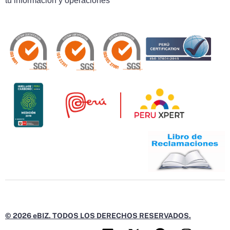
tu información y operaciones
© 2026 eBIZ. TODOS LOS DERECHOS RESERVADOS.
L
X
F
I
Y