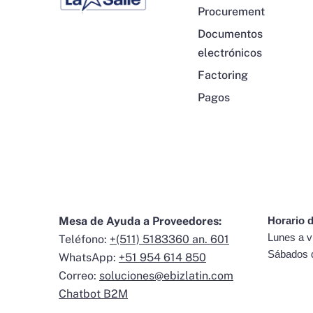
Procurement
Documentos
electrónicos
Factoring
Pagos
Mesa de Ayuda a Proveedores:
Horario d
Lunes a v
Teléfono:
+(511) 5183360 an. 601
Sábados 
WhatsApp:
+51 954 614 850
Correo:
soluciones@ebizlatin.com
Chatbot B2M