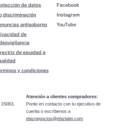
rotección de datos
Facebook
o discriminación
Instagram
enuncias antisoborno
YouTube
rivacidad de
ideovigilancia
irectriz de equidad e
gualdad
érminos y condiciones
Atención a clientes compradores:
 15083,
Ponte en contacto con tu ejecutivo de
cuenta o escríbenos a
ebiznegocios@ebizlatin.com