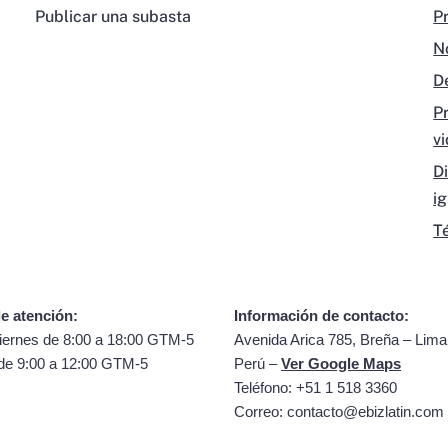
Publicar una subasta
P
N
D
P
v
D
i
T
e atención:
Información de contacto:
iernes de 8:00 a 18:00 GTM-5
Avenida Arica 785, Breña – Lima
de 9:00 a 12:00 GTM-5
Perú –
Ver Google Maps
Teléfono: +51 1 518 3360
Correo:
contacto@ebizlatin.com