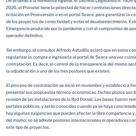
De acuerdo a la normativa vigente, el Decreto Legislativo N°1509 
2020, el Pronatel tiene la potestad de hacer contrataciones directa
licitación en Proinversión o en el portal Seace, para garantizar la c
de los proyectos de conectividad y evitar el desabastecimiento. Es
Emergencia producido por la pandemia y con el compromiso de pasa
operador definitivo.
Sin embargo, el consultor Alfredo Astudillo aclaró que en estos caso
regularizar la compra e ingresarla al portal de Seace una vez culm
contratación. Es decir, el control de la transparencia del mismo ser
la adjudicación a uno de los tres postores que existen.
El proceso de contratación se inició en noviembre y estableció a fi
presentar sus propuestas técnico-económicas. Dichos plazos son b
revisión de las instalaciones de la Red Dorsal. Las bases fueron remi
portales públicos, y serán conocidas cuando ya se haya concretado
hay algunas exigencias que pueden afectar la libre competencia y 
del mismo: no se admite postores internacionales ni operadores co
este tipo de proyectos.