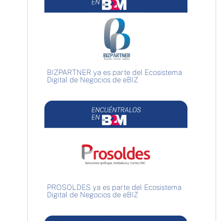
BIZPARTNER ya es parte del Ecosistema
Digital de Negocios de eBIZ
PROSOLDES ya es parte del Ecosistema
Digital de Negocios de eBIZ