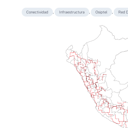
Conectividad
,
Infraestructura
,
Osiptel
,
Red D