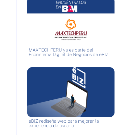
MAXTECHPERU ya es parte del
Ecosistema Digital de Negocios de eBIZ
eBIZ rediseña web para mejorar la
experiencia de usuario