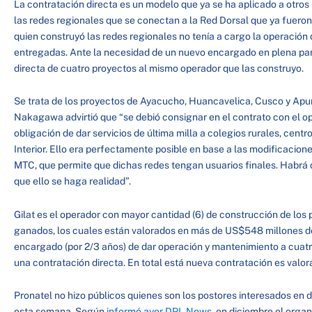
La contratación directa es un modelo que ya se ha aplicado a otros 
las redes regionales que se conectan a la Red Dorsal que ya fueron
quien construyó las redes regionales no tenía a cargo la operación
entregadas. Ante la necesidad de un nuevo encargado en plena pan
directa de cuatro proyectos al mismo operador que las construyo.
Se trata de los proyectos de Ayacucho, Huancavelica, Cusco y Apur
Nakagawa advirtió que “se debió consignar en el contrato con el op
obligación de dar servicios de última milla a colegios rurales, centro
Interior. Ello era perfectamente posible en base a las modificacion
MTC, que permite que dichas redes tengan usuarios finales. Habrá 
que ello se haga realidad”.
Gilat es el operador con mayor cantidad (6) de construcción de los 
ganados, los cuales están valorados en más de US$548 millones de
encargado (por 2/3 años) de dar operación y mantenimiento a cuatr
una contratación directa. En total está nueva contratación es valo
Pronatel no hizo públicos quienes son los postores interesados en 
esta semana. Según
informó ayer DPL News
, en diciembre el orga