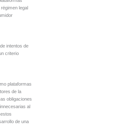
 plataformas
n régimen legal
sumidor
de intentos de
n criterio
como plataformas
ores de la
mas obligaciones
innecesarias al
 estos
sarrollo de una