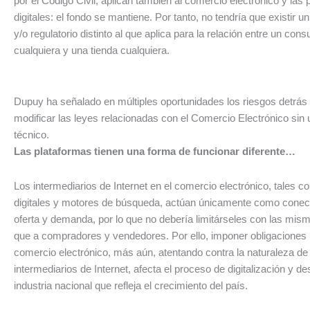
por el Código Civil, aplican también al comercio electrónico y las
digitales: el fondo se mantiene. Por tanto, no tendría que existir u
y/o regulatorio distinto al que aplica para la relación entre un con
cualquiera y una tienda cualquiera.
Dupuy ha señalado en múltiples oportunidades los riesgos detrás 
modificar las leyes relacionadas con el Comercio Electrónico sin u
técnico.
Las plataformas tienen una forma de funcionar diferente…
Los intermediarios de Internet en el comercio electrónico, tales 
digitales y motores de búsqueda, actúan únicamente como conect
oferta y demanda, por lo que no debería limitárseles con las mis
que a compradores y vendedores. Por ello, imponer obligaciones 
comercio electrónico, más aún, atentando contra la naturaleza de
intermediarios de Internet, afecta el proceso de digitalización y de
industria nacional que refleja el crecimiento del país.