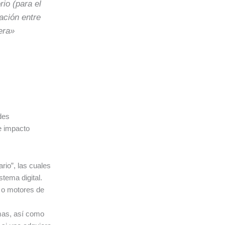
rio (para el
lación entre
era»
des
e impacto
ario”, las cuales
tema digital.
s o motores de
rmas, así como