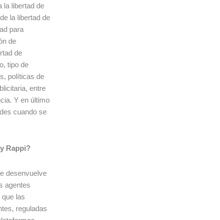
la libertad de
e la libertad de
tad para
ón de
rtad de
o, tipo de
, políticas de
icitaria, entre
cia. Y en último
dades cuando se
 y Rappi?
 se desenvuelve
os agentes
 que las
ntes, reguladas