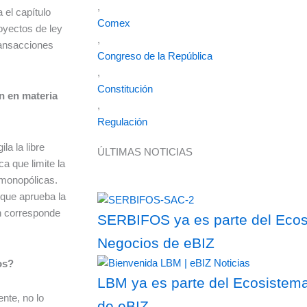
,
 el capítulo
Comex
oyectos de ley
,
transacciones
Congreso de la República
,
Constitución
n en materia
,
Regulación
la la libre
ÚLTIMAS NOTICIAS
a que limite la
 monopólicas.
 que aprueba la
n corresponde
SERBIFOS ya es parte del Ecosi
Negocios de eBIZ
os?
LBM ya es parte del Ecosistema
ente, no lo
de eBIZ