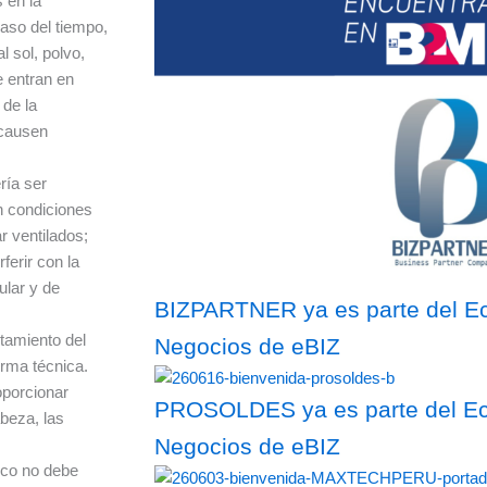
 en la
aso del tiempo,
l sol, polvo,
e entran en
 de la
 causen
ría ser
n condiciones
r ventilados;
ferir con la
ular y de
BIZPARTNER ya es parte del Ec
tamiento del
Negocios de eBIZ
orma técnica.
porcionar
PROSOLDES ya es parte del Eco
abeza, las
Negocios de eBIZ
sco no debe