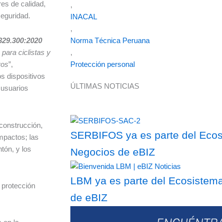
es de calidad,
,
seguridad.
INACAL
,
Norma Técnica Peruana
329.300:2020
,
para ciclistas y
Protección personal
yos
”,
os dispositivos
ÚLTIMAS NOTICIAS
 usuarios
construcción,
SERBIFOS ya es parte del Ecosi
mpactos; las
tón, y los
Negocios de eBIZ
LBM ya es parte del Ecosistema
 protección
de eBIZ