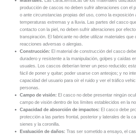
Materiales:
Las características de los materiales utilizados
producción de cascos no deben sufrir alteraciones con el p
o ante circunstancias propias del uso, como la exposición a
temperaturas extremas y a lluvia. Las partes del casco qu
contacto con la piel, no deben sufrir alteraciones por efecto
transpiración. El fabricante no debe utilizar materiales que
reacciones adversas o alergias.
Construcción:
El material de construcción del casco debe
duradero y resistente a la manipulación, golpes y caídas e
usuales. Los cascos deberían tener un peso reducido; esta
fácil de poner y quitar; poder usarse con anteojos; y no inter
capacidad del usuario para oír el ruido y ver el tráfico vehic
personas.
Campo de visión:
El casco no debe presentar ningún ocul
campo de visión dentro de los límites establecidos en la n
Capacidad de absorción de impactos:
El casco debe pro
protección a las partes frontal, posterior y laterales de la c
sienes y la coronilla.
Evaluación de daños:
Tras ser sometido a ensayo, el ca