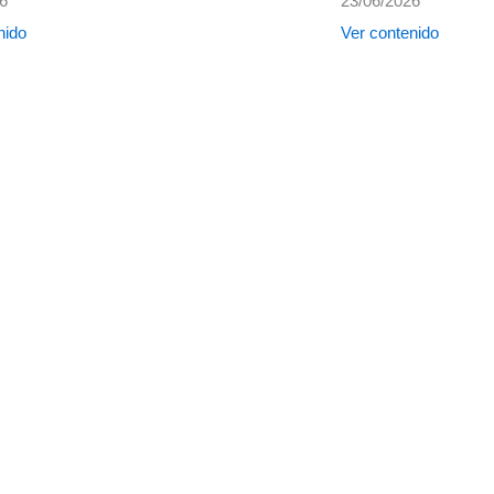
26
23/06/2026
nido
Ver contenido