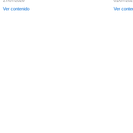
27/07/2026
01/07/20
Ver contenido
Ver conte