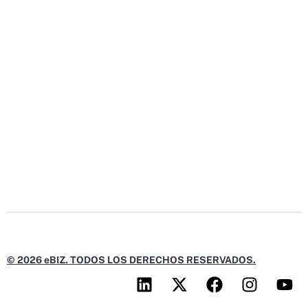
© 2026 eBIZ. TODOS LOS DERECHOS RESERVADOS.
L
X
F
I
Y
i
-
a
n
o