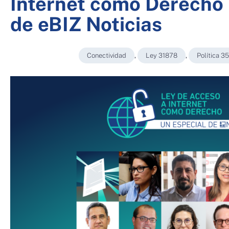
Internet como Derecho 
de eBIZ Noticias
Conectividad
,
Ley 31878
,
Política 35