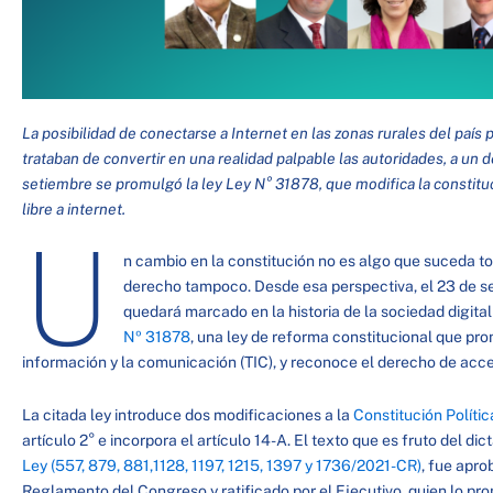
La posibilidad de conectarse a Internet en las zonas rurales del país
trataban de convertir en una realidad palpable las autoridades, a un
setiembre se promulgó la ley Ley N° 31878, que modifica la constitu
libre a internet.
U
n cambio en la constitución no es algo que suceda to
derecho tampoco. Desde esa perspectiva, el 23 de se
quedará marcado en la historia de la sociedad digita
Nº 31878
, una ley de reforma constitucional que pro
información y la comunicación (TIC), y reconoce el derecho de acceso
La citada ley introduce dos modificaciones a la
Constitución Polític
artículo 2° e incorpora el artículo 14-A. El texto que es fruto del d
Ley (557, 879, 881,1128, 1197, 1215, 1397 y 1736/2021-CR)
, fue apro
Reglamento del Congreso y ratificado por el Ejecutivo, quien lo pr