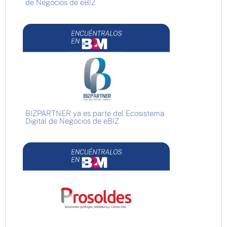
de Negocios de eBIZ
BIZPARTNER ya es parte del Ecosistema
Digital de Negocios de eBIZ