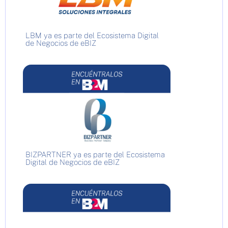
LBM ya es parte del Ecosistema Digital
de Negocios de eBIZ
BIZPARTNER ya es parte del Ecosistema
Digital de Negocios de eBIZ