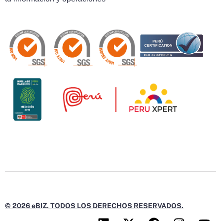
© 2026 eBIZ. TODOS LOS DERECHOS RESERVADOS.
L
X
F
I
Y