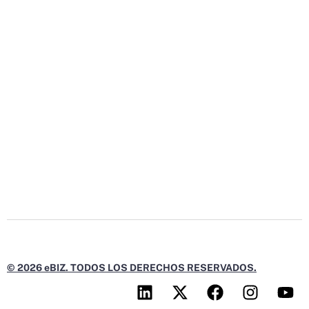
© 2026 eBIZ. TODOS LOS DERECHOS RESERVADOS.
L
X
F
I
Y
i
-
a
n
o