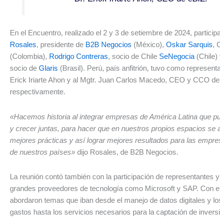
En el Encuentro, realizado el 2 y 3 de setiembre de 2024, partici
Rosales
, presidente de
B2B Negocios
(México),
Oskar Sarquis
,
(Colombia),
Rodrigo Contreras
, socio de Chile
SeNegocia
(Chile)
socio de
Glaris
(Brasil). Perú, país anfitrión, tuvo como representa
Erick Iriarte Ahon y al Mgtr. Juan Carlos Macedo, CEO y CCO d
respectivamente.
«Hacemos historia al integrar empresas de América Latina que p
y crecer juntas, para hacer que en nuestros propios espacios se
mejores prácticas y así lograr mejores resultados para las empr
de nuestros países»
dijo Rosales, de B2B Negocios.
La reunión contó también con la participación de representantes y
grandes proveedores de tecnología como Microsoft y SAP. Con e
abordaron temas que iban desde el manejo de datos digitales y los
gastos hasta los servicios necesarios para la captación de invers