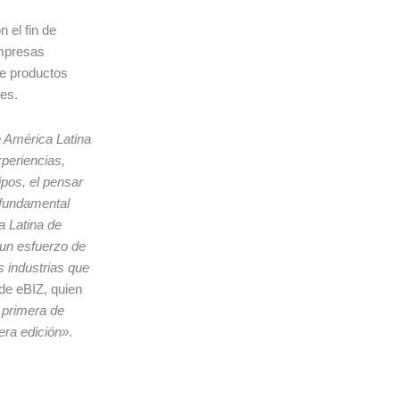
 el fin de
empresas
de productos
les.
 América Latina
periencias,
ipos, el pensar
 fundamental
a Latina de
 un esfuerzo de
s industrias que
 de eBIZ, quien
a primera de
era edición»
.