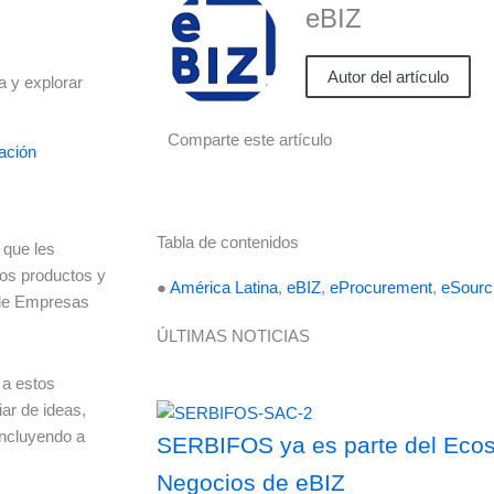
eBIZ
Autor del artículo
a y explorar
Comparte este artículo
ación
Tabla de contenidos
 que les
vos productos y
●
América Latina
,
eBIZ
,
eProcurement
,
eSourc
 de Empresas
ÚLTIMAS NOTICIAS
 a estos
iar de ideas,
incluyendo a
SERBIFOS ya es parte del Ecosi
Negocios de eBIZ