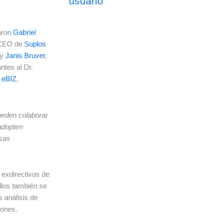
usuario
paron
Gabriel
 CEO de
Suplos
 y
Janis Bruver
,
ntes al Dr.
e
eBIZ
,
ueden colaborar
 adopten
esas
 exdirectivos de
llos también se
 análisis de
iones.