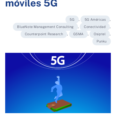
móviles 5G
5G
,
5G Américas
,
BlueNote Management Consulting
,
Conectividad
,
Counterpoint Research
,
GSMA
,
Osiptel
,
Punku