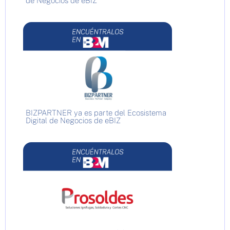
de Negocios de eBIZ
BIZPARTNER ya es parte del Ecosistema
Digital de Negocios de eBIZ