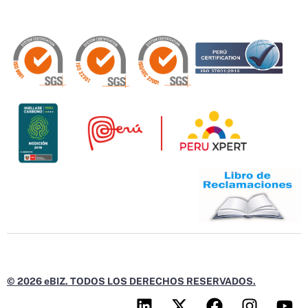
© 2026 eBIZ. TODOS LOS DERECHOS RESERVADOS.
L
X
F
I
Y