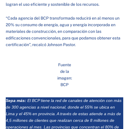
logran el uso eficiente y sostenible de los recursos.
“Cada agencia del BCP transformada reducirá en al menos un
20% su consumo de energía, agua y energía incorporada en
materiales de construcción, en comparación con las
edificaciones convencionales, para que podamos obtener esta
certificación”, recalcó Johnson Pastor.
Fuente
de la
imagen:
BCP
Sepa más:
El BCP tiene la red de canales de atención con más
de 300 agencias a nivel nacional, donde el 55% se ubica en
Lima y el 45% en provincia. A través de estas atiende a más de
4,5 millones de clientes que realizan cerca de 8 millones de
operaciones al mes. Las provincias que concentran el 80% de