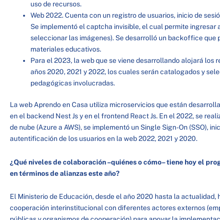
uso de recursos.
Web 2022. Cuenta con un registro de usuarios, inicio de sesi
Se implementó el captcha invisible, el cual permite ingresar 
seleccionar las imágenes). Se desarrolló un backoffice que p
materiales educativos.
Para el 2023, la web que se viene desarrollando alojará los 
años 2020, 2021 y 2022, los cuales serán catalogados y sele
pedagógicas involucradas.
La web Aprendo en Casa utiliza microservicios que están desarrollad
en el backend Nest Js y en el frontend React Js. En el 2022, se real
de nube (Azure a AWS), se implementó un Single Sign-On (SSO), inic
autentificación de los usuarios en la web 2022, 2021 y 2020.
¿Qué niveles de colaboración –quiénes o cómo– tiene hoy el pro
en términos de alianzas este año?
El Ministerio de Educación, desde el año 2020 hasta la actualidad,
cooperación interinstitucional con diferentes actores externos (em
públicas y organismos de cooperación) para apoyar la implementac