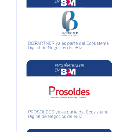
BIZPARTNER ya es parte del Ecosistema
Digital de Negocios de eBIZ
PROSOLDES ya es parte del Ecosistema
Digital de Negocios de eBIZ