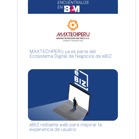
MAXTECHPERU ya es parte del
Ecosistema Digital de Negocios de eBIZ
eBIZ rediseña web para mejorar la
experiencia de usuario