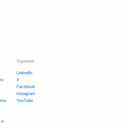
Síguenos
LinkedIn
io
X
s
Facebook
Instagram
rno
YouTube
 e