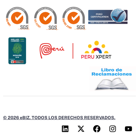
© 2026 eBIZ. TODOS LOS DERECHOS RESERVADOS.
L
X
F
I
Y
i
-
a
n
o