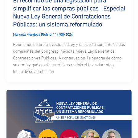
El recorrido de una legislación para
simplificar las compras públicas | Especial
Nueva Ley General de Contrataciones
Públicas: un sistema reformulado
Marcela Mendoza Riofrío
/
14/08/2024
Reuniendo cuatro proyectos de ley y el trabajo conjunto de dos
comisiones del Congreso, nació la nueva Ley General de
Contrataciones Públicas. A continuación, la historia de cómo
se armó y qué aportes o críticas recibió el texto durante y
luego de su aprobación