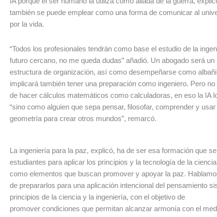
IA porque el ser humano la utiliza como aliada de la guerra, explic
también se puede emplear como una forma de comunicar al unive
por la vida.
“Todos los profesionales tendrán como base el estudio de la ingen
futuro cercano, no me queda dudas” añadió. Un abogado será un i
estructura de organización, así como desempeñarse como albañil
implicará también tener una preparación como ingeniero. Pero no
de hacer cálculos matemáticos como calculadoras, en eso la IA l
“sino como alguien que sepa pensar, filosofar, comprender y usar 
geometría para crear otros mundos”, remarcó.
La ingeniería para la paz, explicó, ha de ser esa formación que se
estudiantes para aplicar los principios y la tecnología de la ciencia
como elementos que buscan promover y apoyar la paz. Hablamo
de prepararlos para una aplicación intencional del pensamiento si
principios de la ciencia y la ingeniería, con el objetivo de
promover condiciones que permitan alcanzar armonía con el medi