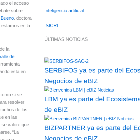
,
atado el acceso
Inteligencia artificial
debate sobre
,
 Bueno
, doctora
ISICRI
l, estamos en la
ÚLTIMAS NOTICIAS
de la
alle de
erramienta
SERBIFOS ya es parte del Ecosi
uando está en
Negocios de eBIZ
como si se
LBM ya es parte del Ecosistema
ara resolver
de eBIZ
muchos de los
ue en las
 se valore que
BIZPARTNER ya es parte del Ec
narse. “La
Negocios de eBIZ
que sea