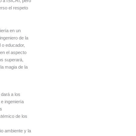
ó a ISICRI, pero
rso el respeto
iería en un
ngeniero de la
 o educador,
 en el aspecto
os superará,
la magia de la
 dará a los
 e ingeniería
s
stémico de los
o ambiente y la