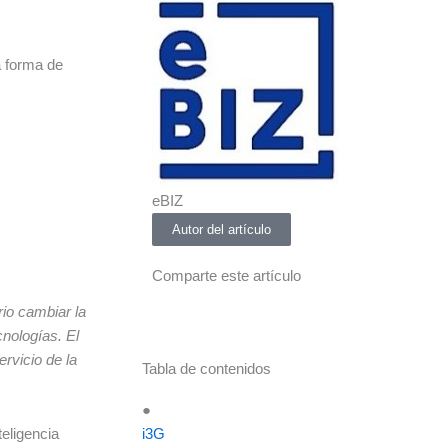
la forma de
eBIZ
Autor del artículo
Comparte este artículo
rio cambiar la
nologías. El
rvicio de la
Tabla de contenidos
●
i3G
teligencia