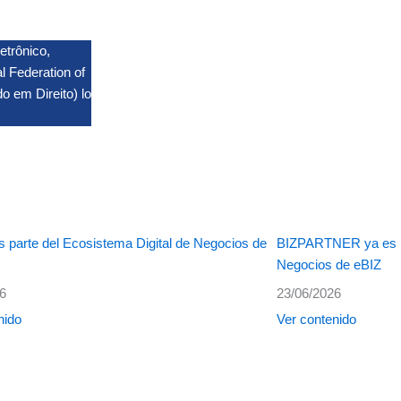
etrônico,
l Federation of
o em Direito) lo
 parte del Ecosistema Digital de Negocios de
BIZPARTNER ya es pa
Negocios de eBIZ
26
23/06/2026
nido
Ver contenido