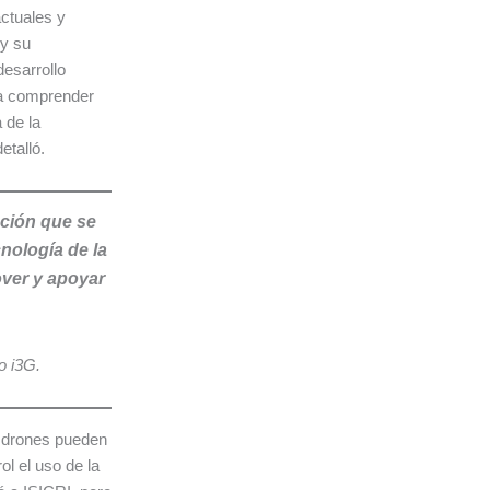
ctuales y
 y su
esarrollo
 a comprender
 de la
detalló.
ación que se
cnología de la
ver y apoyar
o i3G.
s drones pueden
ol el uso de la