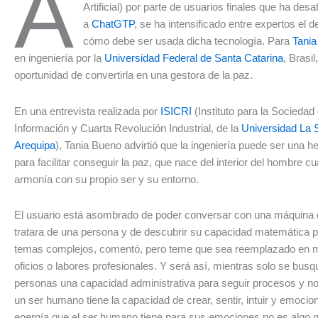
A
Artificial) por parte de usuarios finales que ha des
a
ChatGTP
, se ha intensificado entre expertos el 
cómo debe ser usada dicha tecnología. Para
Tania
en ingeniería por la
Universidad Federal de Santa Catarina
, Brasi
oportunidad de convertirla en una gestora de la paz.
En una entrevista realizada por
ISICRI
(Instituto para la Sociedad 
Información y Cuarta Revolución Industrial, de la
Universidad La S
Arequipa
), Tania Bueno advirtió que la ingeniería puede ser una h
para facilitar conseguir la paz, que nace del interior del hombre c
armonía con su propio ser y su entorno.
El usuario está asombrado de poder conversar con una máquina 
tratara de una persona y de descubrir su capacidad matemática p
temas complejos, comentó, pero teme que sea reemplazado en 
oficios o labores profesionales. Y será así, mientras solo se busq
personas una capacidad administrativa para seguir procesos y no
un ser humano tiene la capacidad de crear, sentir, intuir y emocio
energía que el ser humano tiene para sus emociones no es algo 