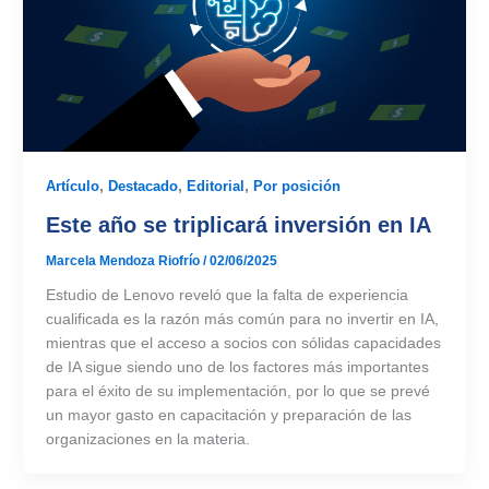
Artículo
,
Destacado
,
Editorial
,
Por posición
Este año se triplicará inversión en IA
Marcela Mendoza Riofrío
/
02/06/2025
Estudio de Lenovo reveló que la falta de experiencia
cualificada es la razón más común para no invertir en IA,
mientras que el acceso a socios con sólidas capacidades
de IA sigue siendo uno de los factores más importantes
para el éxito de su implementación, por lo que se prevé
un mayor gasto en capacitación y preparación de las
organizaciones en la materia.