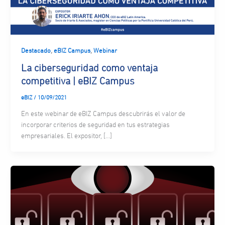
,
,
Destacado
eBIZ Campus
Webinar
La ciberseguridad como ventaja
competitiva | eBIZ Campus
eBIZ
/
10/09/2021
En este webinar de eBIZ Campus descubrirás el valor de
incorporar criterios de seguridad en tus estrategias
empresariales. El expositor, […]