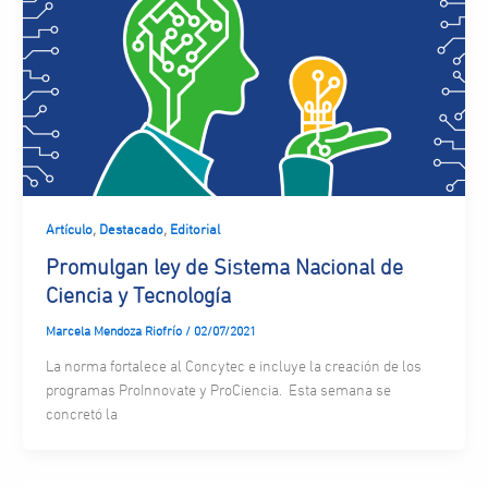
,
,
Artículo
Destacado
Editorial
Promulgan ley de Sistema Nacional de
Ciencia y Tecnología
Marcela Mendoza Riofrío
/
02/07/2021
La norma fortalece al Concytec e incluye la creación de los
programas ProInnovate y ProCiencia. Esta semana se
concretó la