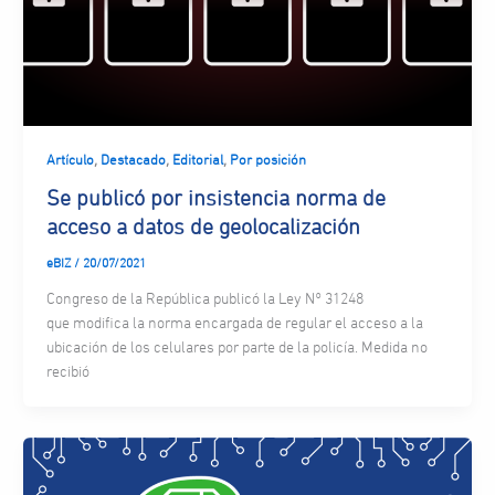
,
,
,
Artículo
Destacado
Editorial
Por posición
Se publicó por insistencia norma de
acceso a datos de geolocalización
eBIZ
/
20/07/2021
Congreso de la República publicó la Ley N° 31248
que modifica la norma encargada de regular el acceso a la
ubicación de los celulares por parte de la policía. Medida no
recibió