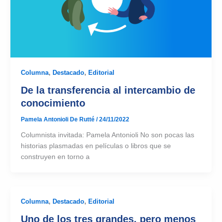
Columna
,
Destacado
,
Editorial
De la transferencia al intercambio de
conocimiento
Pamela Antonioli De Rutté
/
24/11/2022
Columnista invitada: Pamela Antonioli No son pocas las
historias plasmadas en películas o libros que se
construyen en torno a
Columna
,
Destacado
,
Editorial
Uno de los tres grandes, pero menos