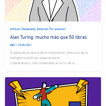
,
,
,
Artículo
Destacado
Editorial
Por posición
Alan Turing: mucho más que 50 libras
eBIZ
/
23/06/2021
El padre de la ciencia de la computación, precursor de la
inteligencia artificial, especialista en
criptoanálisis y vital colaborador en el fin de la