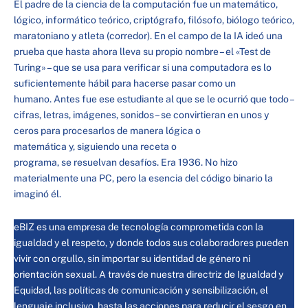
El padre de la ciencia de la computación fue un matemático,
lógico, informático teórico, criptógrafo, filósofo, biólogo teórico,
maratoniano y atleta (corredor). En el campo de la IA ideó una
prueba que hasta ahora lleva su propio nombre – el «Test de
Turing» – que se usa para verificar si una computadora es lo
suficientemente hábil para hacerse pasar como un
humano. Antes fue ese estudiante al que se le ocurrió que todo –
cifras, letras, imágenes, sonidos – se convirtieran en unos y
ceros para procesarlos de manera lógica o
matemática y, siguiendo una receta o
programa, se resuelvan desafíos. Era 1936. No hizo
materialmente una PC, pero la esencia del código binario la
imaginó él.
eBIZ
es una empresa de tecnología comprometida con la
igualdad y el respeto, y donde todos sus colaboradores pueden
vivir con orgullo, sin importar su identidad de género ni
orientación sexual. A través de nuest
ra
directriz de Igualdad y
Equidad
,
las políticas de comunicación y sensibilización, el
lenguaje inclusivo, hasta las acciones para reducir el sesgo en