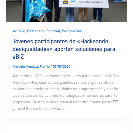
,
,
,
Artículo
Destacado
Editorial
Por posición
Jóvenes participantes de «Hackeando
desigualdades» aportan soluciones para
eBIZ
Marcela Mendoza Riofrío
/
05/03/2025
Alrededor de 100 adolescentes mujeres participaron en la 3ra
Hackaton «Hackeando desigualdades» que organiza Unicef,
poniendo a prueba sus habilidades en programación y diseño
web para crear soluciones tecnológicas innovadoras para 10
empresas. La propuesta relativa al factoring creada para eBIZ
ganó el People Choice Awards.