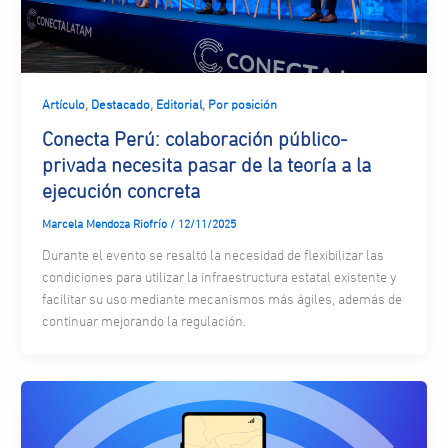
,
,
,
Artículo
Destacado
Editorial
Por posición
Conecta Perú: colaboración público-
privada necesita pasar de la teoría a la
ejecución concreta
Marcela Mendoza Riofrío
/
12/11/2025
Durante el evento se resaltó la necesidad de flexibilizar las
condiciones para utilizar la infraestructura estatal existente y
facilitar su uso mediante mecanismos más ágiles, además de
continuar mejorando la regulación.