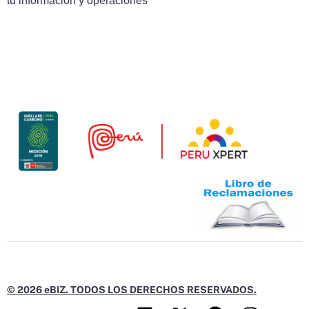
tu información y operaciones
© 2026 eBIZ. TODOS LOS DERECHOS RESERVADOS.
L
X
F
I
Y