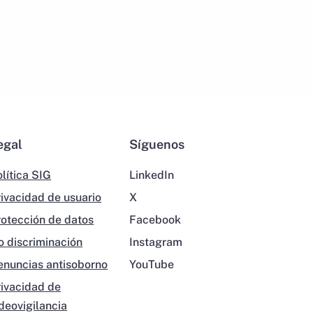
egal
Síguenos
lítica SIG
LinkedIn
rivacidad de usuario
X
rotección de datos
Facebook
o discriminación
Instagram
enuncias antisoborno
YouTube
rivacidad de
ideovigilancia