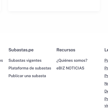
Subastas.pe
Recursos
L
es
Subastas vigentes
¿Quiénes somos?
Po
Plataforma de subastas
eBIZ NOTICIAS
P
Publicar una subasta
P
N
D
P
v