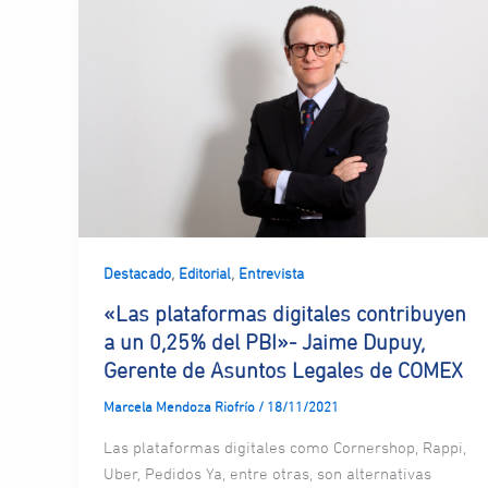
,
,
Destacado
Editorial
Entrevista
«Las plataformas digitales contribuyen
a un 0,25% del PBI»- Jaime Dupuy,
Gerente de Asuntos Legales de COMEX
Marcela Mendoza Riofrío
/
18/11/2021
Las plataformas digitales como Cornershop, Rappi,
Uber, Pedidos Ya, entre otras, son alternativas