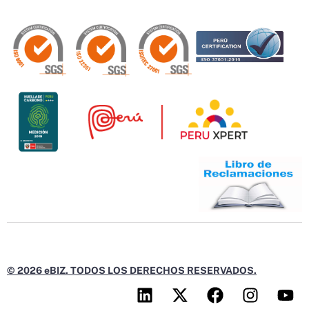
© 2026 eBIZ. TODOS LOS DERECHOS RESERVADOS.
L
X
F
I
Y
i
-
a
n
o