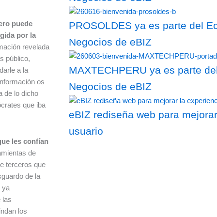
pero puede
PROSOLDES ya es parte del Eco
gida por la
Negocios de eBIZ
ormación revelada
s público,
MAXTECHPERU ya es parte del 
arle a la
información os
Negocios de eBIZ
a de lo dicho
ócrates que iba
eBIZ rediseña web para mejorar
usuario
ue les confían
amientas de
de terceros que
sguardo de la
 ya
 las
ndan los