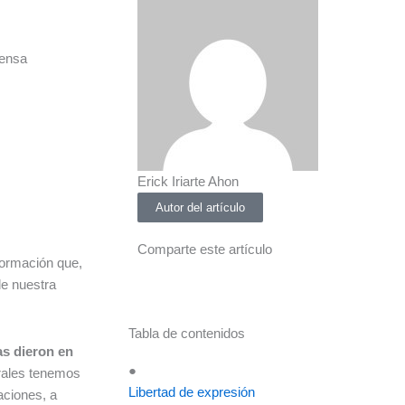
rensa
Erick Iriarte Ahon
Autor del artículo
Comparte este artículo
formación que,
de nuestra
Tabla de contenidos
as dieron en
●
urales tenemos
Libertad de expresión
aciones, a