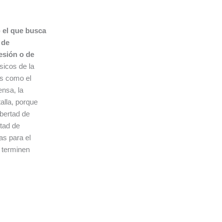
) el que busca
 de
resión o de
ásicos de la
es como el
nsa, la
alla, porque
ibertad de
rtad de
as para el
e terminen