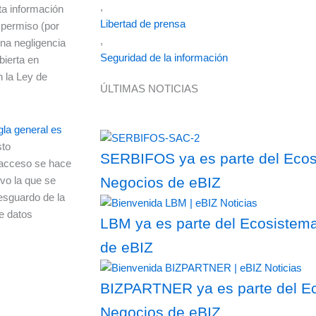
,
ta información
Libertad de prensa
 permiso (por
,
una negligencia
Seguridad de la información
bierta en
n la Ley de
ÚLTIMAS NOTICIAS
gla general es
sto
SERBIFOS ya es parte del Ecosi
l acceso se hace
lvo la que se
Negocios de eBIZ
esguardo de la
de datos
LBM ya es parte del Ecosistema
de eBIZ
BIZPARTNER ya es parte del Ec
Negocios de eBIZ