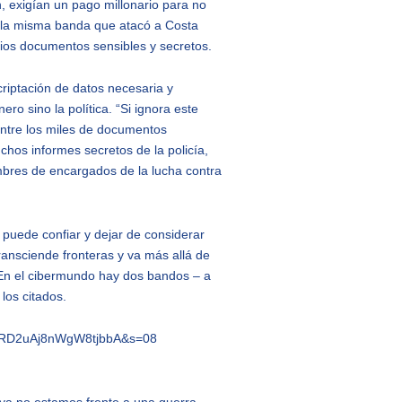
n, exigían un pago millonario para no
s la misma banda que atacó a Costa
rios documentos sensibles y secretos.
criptación de datos necesaria y
ro sino la política. “Si ignora este
 Entre los miles de documentos
hos informes secretos de la policía,
ombres de encargados de la lucha contra
 puede confiar y dejar de considerar
ransciende fronteras y va más allá de
. En el cibermundo hay dos bandos – a
 los citados.
fsORD2uAj8nWgW8tjbbA&s=08
e ya no estamos frente a una guerra