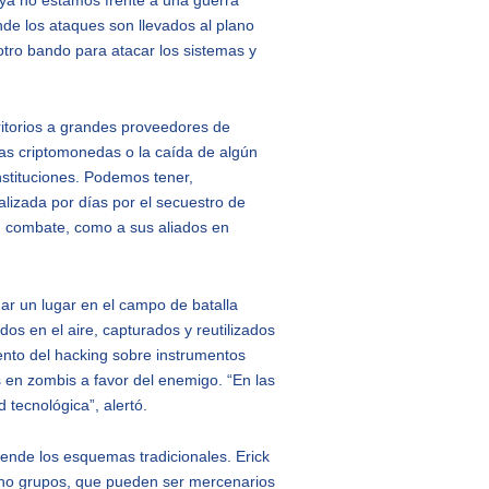
nde los ataques son llevados al plano
otro bando para atacar los sistemas y
ritorios a grandes proveedores de
 las criptomonedas o la caída de algún
stituciones. Podemos tener,
lizada por días por el secuestro de
en combate, como a sus aliados en
ar un lugar en el campo de batalla
os en el aire, capturados y reutilizados
ento del hacking sobre instrumentos
s en zombis a favor del enemigo. “En las
d tecnológica”, alertó.
iende los esquemas tradicionales. Erick
sino grupos, que pueden ser mercenarios