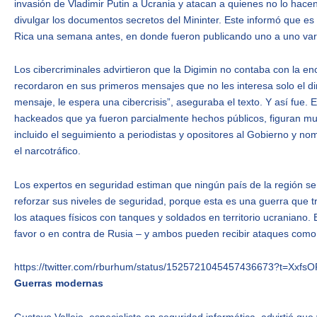
invasión de Vladimir Putin a Ucrania y atacan a quienes no lo hace
divulgar los documentos secretos del Mininter. Este informó que e
Rica una semana antes, en donde fueron publicando uno a uno va
Los cibercriminales advirtieron que la Digimin no contaba con la en
recordaron en sus primeros mensajes que no les interesa solo el dine
mensaje, le espera una cibercrisis”, aseguraba el texto. Y así fue.
hackeados que ya fueron parcialmente hechos públicos, figuran muc
incluido el seguimiento a periodistas y opositores al Gobierno y n
el narcotráfico.
Los expertos en seguridad estiman que ningún país de la región se
reforzar sus niveles de seguridad, porque esta es una guerra que t
los ataques físicos con tanques y soldados en territorio ucraniano
favor o en contra de Rusia – y ambos pueden recibir ataques como
https://twitter.com/rburhum/status/1525721045457436673?t=Xx
Guerras modernas
Gustavo Vallejo, especialista en seguridad informática, advirtió qu