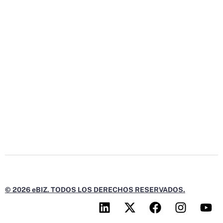
© 2026 eBIZ. TODOS LOS DERECHOS RESERVADOS.
L
X
F
I
Y
i
-
a
n
o