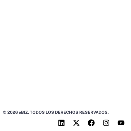
© 2026 eBIZ. TODOS LOS DERECHOS RESERVADOS.
L
X
F
I
Y
i
-
a
n
o