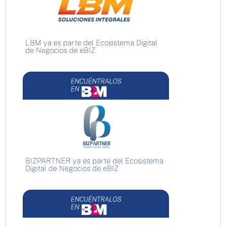
LBM ya es parte del Ecosistema Digital
de Negocios de eBIZ
BIZPARTNER ya es parte del Ecosistema
Digital de Negocios de eBIZ