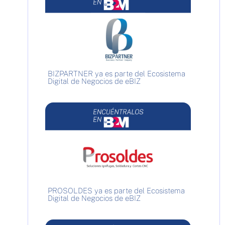
BIZPARTNER ya es parte del Ecosistema
Digital de Negocios de eBIZ
PROSOLDES ya es parte del Ecosistema
Digital de Negocios de eBIZ