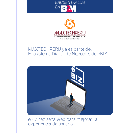
MAXTECHPERU ya es parte del
Ecosistema Digital de Negocios de eBIZ
eBIZ rediseña web para mejorar la
experiencia de usuario