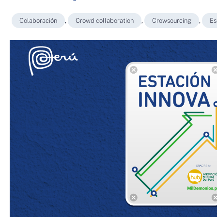
Colaboración
,
Crowd collaboration
,
Crowsourcing
,
Es