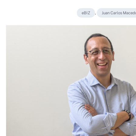
eBIZ
,
Juan Carlos Maced