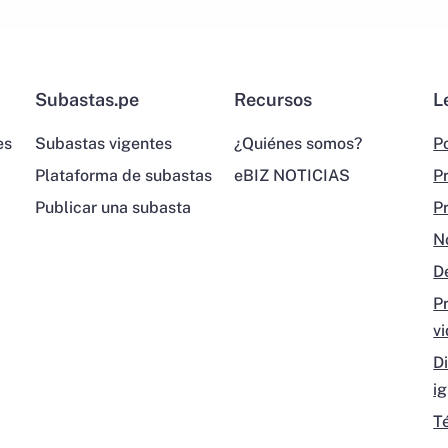
Subastas.pe
Recursos
L
es
Subastas vigentes
¿Quiénes somos?
Po
Plataforma de subastas
eBIZ NOTICIAS
P
Publicar una subasta
P
N
D
P
v
D
i
T