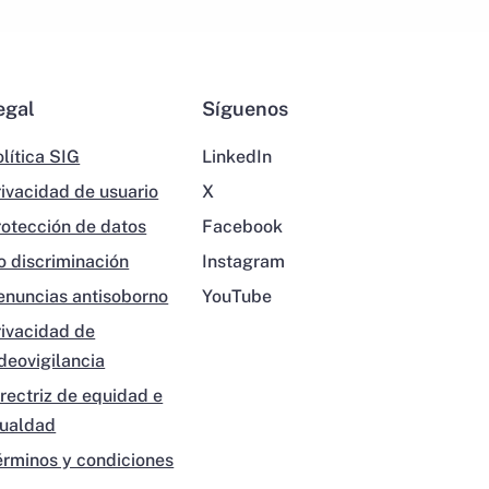
egal
Síguenos
lítica SIG
LinkedIn
rivacidad de usuario
X
rotección de datos
Facebook
o discriminación
Instagram
enuncias antisoborno
YouTube
rivacidad de
ideovigilancia
irectriz de equidad e
gualdad
érminos y condiciones