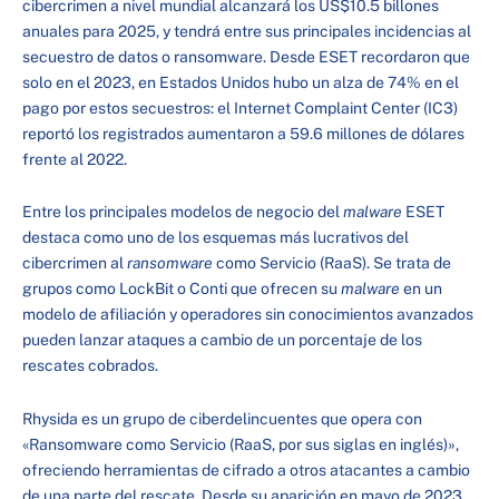
cibercrimen a nivel mundial alcanzará los US$10.5 billones
anuales para 2025, y tendrá entre sus principales incidencias al
secuestro de datos o ransomware. Desde ESET recordaron que
solo en el 2023, en Estados Unidos hubo un alza de 74% en el
pago por estos secuestros: el Internet Complaint Center (IC3)
reportó los registrados aumentaron a 59.6 millones de dólares
frente al 2022.
Entre los principales modelos de negocio del
malware
ESET
destaca como uno de los esquemas más lucrativos del
cibercrimen al
ransomware
como Servicio (RaaS). Se trata de
grupos como LockBit o Conti que ofrecen su
malware
en un
modelo de afiliación y operadores sin conocimientos avanzados
pueden lanzar ataques a cambio de un porcentaje de los
rescates cobrados.
Rhysida es un grupo de ciberdelincuentes que opera con
«Ransomware como Servicio (RaaS, por sus siglas en inglés)»,
ofreciendo herramientas de cifrado a otros atacantes a cambio
de una parte del rescate. Desde su aparición en mayo de 2023,