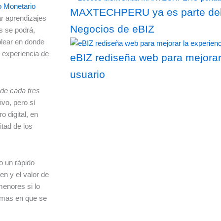
 Monetario
MAXTECHPERU ya es parte del 
ar aprendizajes
Negocios de eBIZ
os se podrá,
plear en donde
a experiencia de
eBIZ rediseña web para mejorar
usuario
de cada tres
vo, pero sí
o digital, en
itad de los
o un rápido
men y el valor de
enores si lo
ormas en que se