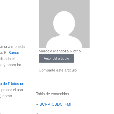
ecir una moneda
Marcela Mendoza Riofrío
ca. El
Banco
diando el
Autor del artículo
os y ahora ha
Comparte este artículo
 de Pilotos de
a probar el uso
Tabla de contenidos
)
como
●
BCRP
,
CBDC
,
FMI